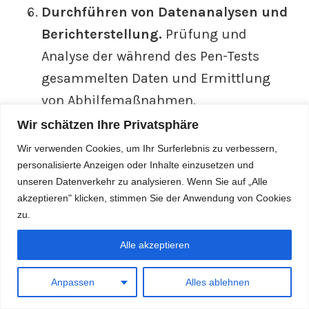
Durchführen von Datenanalysen und
Berichterstellung.
Prüfung und
Analyse der während des Pen-Tests
gesammelten Daten und Ermittlung
von Abhilfemaßnahmen.
Zusammenfassung der Testergebnisse,
Wir schätzen Ihre Privatsphäre
einschließlich der aufgedeckten und
Wir verwenden Cookies, um Ihr Surferlebnis zu verbessern,
ausgenutzten Schwachstellen und
personalisierte Anzeigen oder Inhalte einzusetzen und
unseren Datenverkehr zu analysieren. Wenn Sie auf „Alle
deren Behebung, in einem Bericht für
akzeptieren" klicken, stimmen Sie der Anwendung von Cookies
die Unternehmensleitung.
zu.
Alle akzeptieren
© 2026 viakodo GmbH |
Impressum
|
Datenschutz
Anpassen
Alles ablehnen