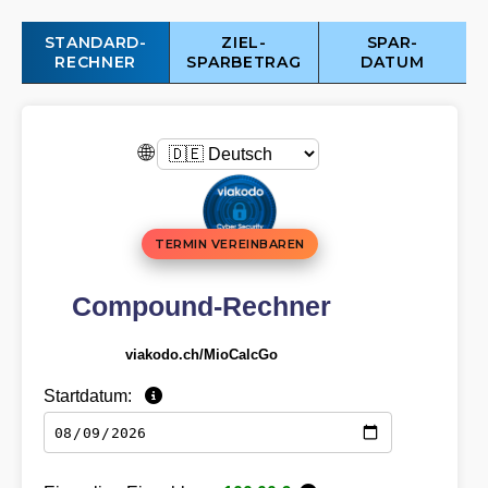
STANDARD-
ZIEL-
SPAR-
RECHNER
SPARBETRAG
DATUM
🌐
TERMIN VEREINBAREN
Compound-Rechner
viakodo.ch/MioCalcGo
Startdatum: