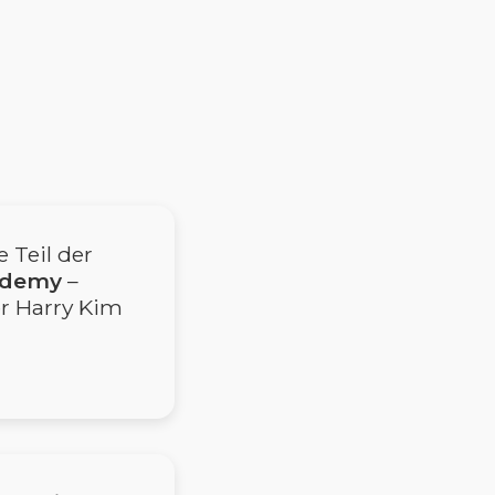
 Teil der
cademy
–
er Harry Kim