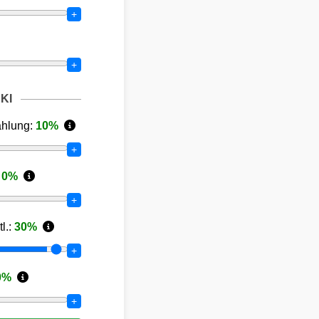
+
+
KI
ahlung:
10
%
+
:
0
%
+
l.:
30
%
+
0
%
+