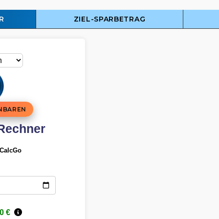
R
ZIEL-SPARBETRAG
INBAREN
Rechner
oCalcGo
0
€